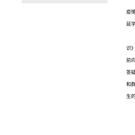
疫
延
识
前
答
和
生