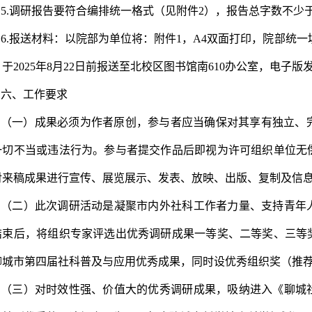
5.调研报告要符合编排统一格式（见附件2），报告总字数不少于3
6.
报送材料：以院部为单位将：
附件
1
，
A4双面打印，院部统一
，
于
2025年8月
22
日前
报送至北校区图书馆南
610办公室，电子版
六、工作要求
（一）成果必须为作者原创，参与者应当确保对其享有独立、
一切不当或违法行为。参与者提交作品后即视为许可组织单位无
对来稿成果进行宣传、展览展示、发表、放映、出版、复制及信
（二）此次调研活动是凝聚市内外社科工作者力量、支持青年
结束后，将组织专家评选出优秀调研成果一等奖、二等奖、三等
聊城市第四届社科普及与应用优秀成果，同时设优秀组织奖（推
（三）对时效性强、价值大的优秀调研成果，吸纳进入《聊城