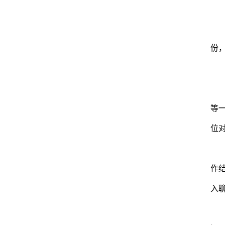
份
等
位
作
入