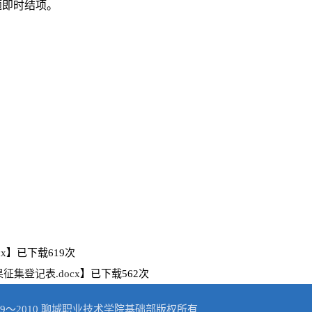
题即时结项。
x
】已下载
619
次
征集登记表.docx
】已下载
562
次
© 2009～2010 聊城职业技术学院基础部版权所有