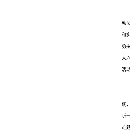
动
和
勇
大
活
践
听
难