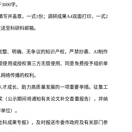
000字。
填写并盖章，一式1份；
调研成果
A4双面打印，一式2
发送至
科研科
邮箱。
完整、明确、无争议的知识产权，严禁抄袭、
AI制作
偿使用或授权第三方无偿使用、同意免费授予组织单
息网络传播的权利。
人才成长、助力高质量发展的一项重要举措。征集工
奖（公示期间将通知有关论文补交查重报告），并纳
荐单位）。
社科成果专报》，及时报送市委市政府及有关部门参