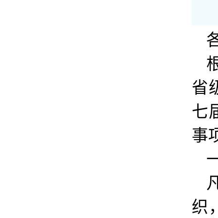
省
七
事
织