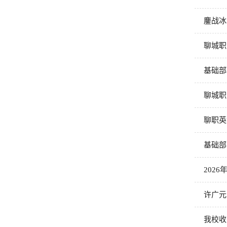
鏖战冰
聊城职
基础部
聊城职
聊职英
基础部
202
许广元
我校收