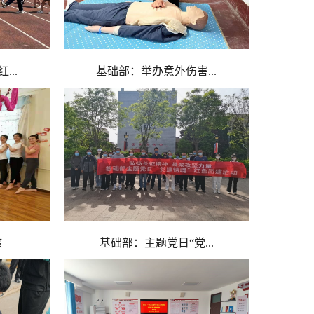
..
基础部：举办意外伤害...
核
基础部：主题党日“党...