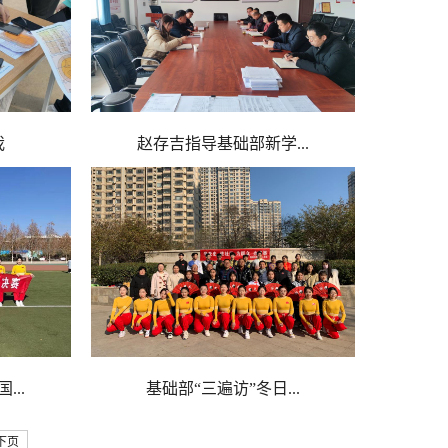
我
赵存吉指导基础部新学...
..
基础部“三遍访”冬日...
下页