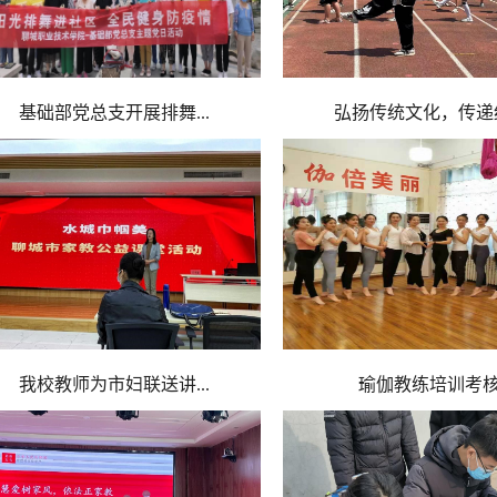
基础部党总支开展排舞...
弘扬传统文化，传递红.
我校教师为市妇联送讲...
瑜伽教练培训考