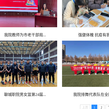
我院教师为市老干部局...
强健体魄 抗疫有
聊城职院男女篮第24届...
我院排舞代表队在全国.
上页
1
2